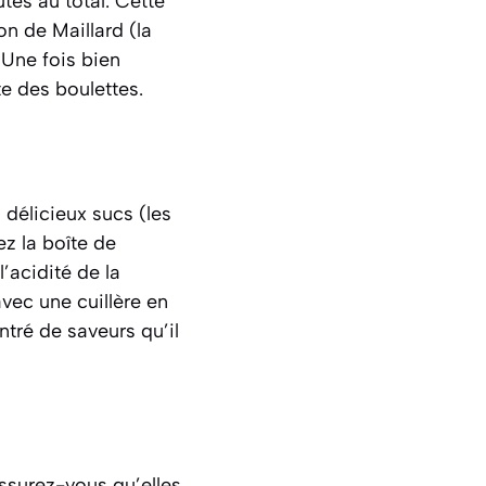
tes au total. Cette
on de Maillard (la
 Une fois bien
te des boulettes.
s délicieux sucs
(les
z la boîte de
l’acidité de la
avec une cuillère en
ntré de saveurs qu’il
ssurez-vous qu’elles