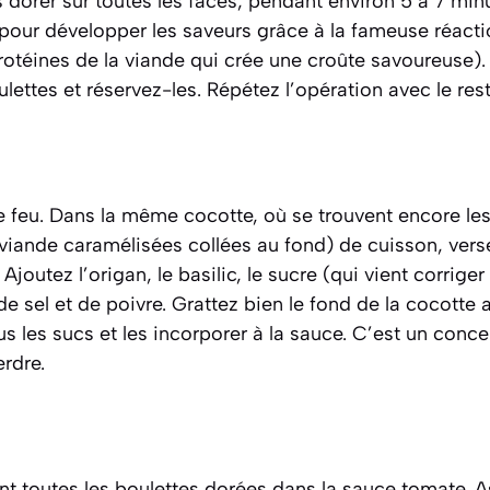
s dorer sur toutes les faces, pendant environ 5 à 7 minu
e pour développer les saveurs grâce à la fameuse
réacti
rotéines de la viande qui crée une croûte savoureuse)
.
ulettes et réservez-les. Répétez l’opération avec le res
e feu. Dans la même cocotte, où se trouvent encore le
 viande caramélisées collées au fond)
de cuisson, verse
outez l’origan, le basilic, le sucre (qui vient corriger 
e sel et de poivre. Grattez bien le fond de la cocotte 
us les sucs et les incorporer à la sauce. C’est un conce
erdre.
t toutes les boulettes dorées dans la sauce tomate. A