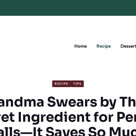
Home
Recipe
Desser
RECIPE
TIPS
andma Swears by Th
et Ingredient for Pe
lls—It Saves So Mu