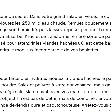
r du secret. Dans votre grand saladier, versez le con
Ajoutez les 250 ml d’eau chaude. Remuez doucement a
nge soit humidifié, puis laissez reposer pendant 5 min
 va absorber l’eau et se transformer en une sorte de 
lisé pour attendrir les viandes hachées)
. C’est cette b
ntira le moelleux incomparable de vos boulettes.
our farce bien hydraté, ajoutez la viande hachée, le pa
 poudre. Salez et poivrez à votre convenance, mais gard
st déjà salé. Maintenant, avec vos mains propres, mé
 L’objectif n’est pas de pétrir, mais de combiner. Si v
ande deviendra dure et caoutchouteuse. Arrêtez-vous 