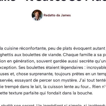
Redatto da
James
a cuisine réconfortante, peu de plats évoquent autant
ghettis aux boulettes de viande. Chaque famille a sa p
ion en génération, souvent gardée aussi secrète qu’un
xception. Ses boulettes étaient légendaires : incroyab
uses et, chose surprenante, toujours prêtes en un tem
bservée, essayant de percer son mystère. J’ai tout tenté
e trempé dans le lait, la cuisson lente au four… Rien n’y 
ette texture parfaite qui fondait dans la bouche.
a révélé son secret. Un ingrédient si simple, si inattend