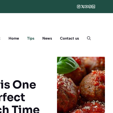
t
Home
Tips
News
Contact us
is One
rfect
ch Time