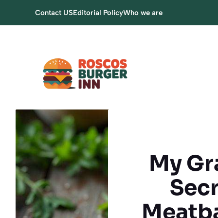
Skip
Contact US
Editorial Policy
Who we are
to
content
My Gr
Secr
Meatba