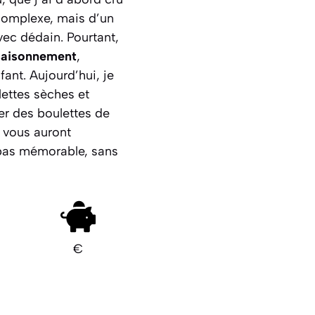
 complexe, mais d’un
vec dédain. Pourtant,
assaisonnement
,
ant. Aujourd’hui, je
lettes sèches et
er des boulettes de
 vous auront
epas mémorable, sans
€