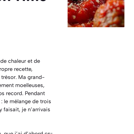
 de chaleur et de
ropre recette,
 trésor. Ma grand-
lement moelleuses,
ps record. Pendant
 : le mélange de trois
faisait, je n’arrivais
u, que j’ai d’abord cru