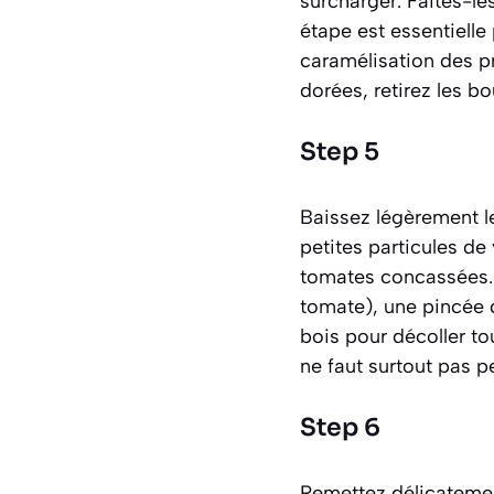
surcharger. Faites-le
étape est essentiell
caramélisation des p
dorées, retirez les bo
Step 5
Baissez légèrement l
petites particules de
tomates concassées. Aj
tomate), une pincée d
bois pour décoller to
ne faut surtout pas p
Step 6
Remettez délicatemen