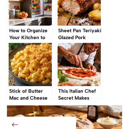
How to Organize
Sheet Pan Teriyaki
Your Kitchen to
Glazed Pork
Make Healthy
Tenderloin and
Eating Effortless
Potatoes Recipe
Stick of Butter
This Italian Chef
Mac and Cheese
Secret Makes
Recipe
Homemade Pizza
Taste Restaurant-
Quality