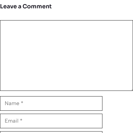
Leave a Comment
Comment
Name
Email